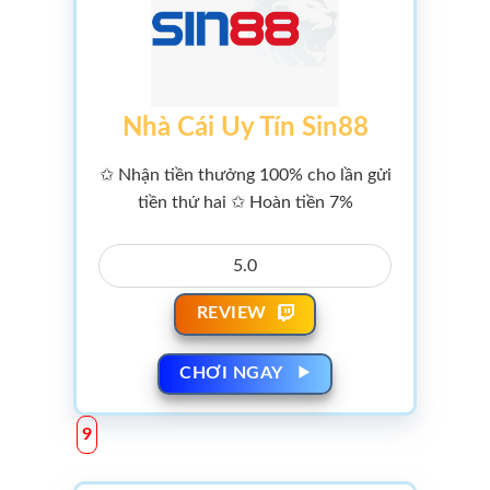
Nhà Cái Uy Tín Sin88
✩ Nhận tiền thưởng 100% cho lần gửi
tiền thứ hai ✩ Hoàn tiền 7%
5.0
REVIEW
CHƠI NGAY