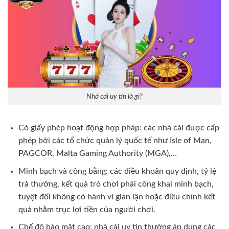
Nhà cái uy tín là gì?
Có giấy phép hoạt động hợp pháp: các nhà cái được cấp
phép bởi các tổ chức quản lý quốc tế như Isle of Man,
PAGCOR, Malta Gaming Authority (MGA),…
Minh bạch và công bằng: các điều khoản quy định, tỷ lệ
trả thưởng, kết quả trò chơi phải công khai minh bạch,
tuyệt đối không có hành vi gian lận hoặc điều chỉnh kết
quả nhằm trục lợi tiền của người chơi.
Chế độ bảo mật cao: nhà cái uy tín thường áp dụng các