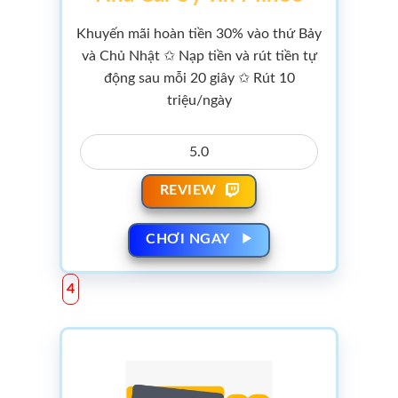
Khuyến mãi hoàn tiền 30% vào thứ Bảy
và Chủ Nhật ✩ Nạp tiền và rút tiền tự
động sau mỗi 20 giây ✩ Rút 10
triệu/ngày
5.0
REVIEW
CHƠI NGAY