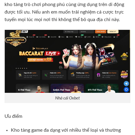
kho tàng trò chơi phong phú cùng ứng dụng trên di động
được tối ưu. Nếu anh em muốn trải nghiệm cá cược trực
tuyến mọi lúc mọi nơi thì không thể bỏ qua địa chỉ này.
Nhà cái Oxbet
Ưu điểm
Kho tàng game đa dạng với nhiều thể loại và thường