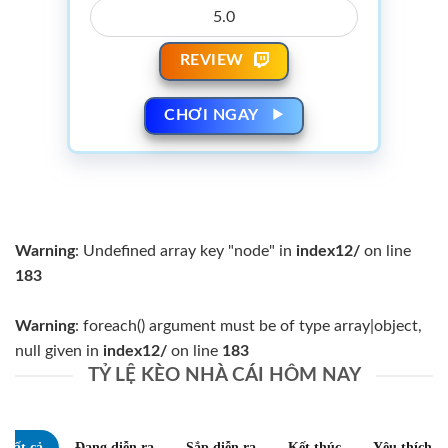
5.0
REVIEW
CHƠI NGAY
Warning
: Undefined array key "node" in
index12/
on line
183
Warning
: foreach() argument must be of type array|object,
null given in
index12/
on line
183
TỶ LỆ KÈO NHÀ CÁI HÔM NAY
Tất cả
Đang diễn ra
Sắp diễn ra
Kết thúc
Yêu thích
0