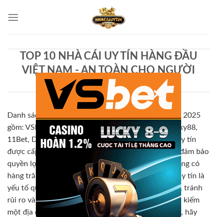
Bỏ
qua
nội
dung
TOP 10 NHÀ CÁI UY TÍN HÀNG ĐẦU
VIỆT NAM - AN TOÀN CHO NGƯỜI
CHƠI
×
Danh sách top 10
nhà cái uy tín
hàng đầu Việt Nam 2025
gồm: VSbet, Five88, Lucky88, Fabet, Sin88, Zbet, Sky88,
11Bet, Debet và Red88. Đây đều là những nhà cái uy tín
được cấp phép hoạt động hợp pháp, minh bạch và đảm bảo
quyền lợi người chơi tối đa. Trong bối cảnh thị trường có
hàng trăm sân chơi lớn nhỏ, việc lựa chọn nhà cái uy tín là
yếu tố quan trọng giúp bet thủ yên tâm trải nghiệm, tránh
rủi ro và tối ưu hiệu quả cá cược. Nếu bạn đang tìm kiếm
một địa chỉ an toàn, xanh chín và trả thưởng nhanh, hãy