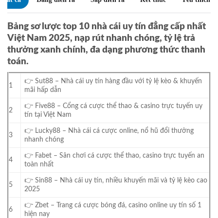
Bảng sơ lược top 10 nhà cái uy tín đẳng cấp nhất
Việt Nam 2025, nạp rút nhanh chóng, tỷ lệ trả
thưởng xanh chính, đa dạng phương thức thanh
toán.
👉 Sut88 – Nhà cái uy tín hàng đầu với tỷ lệ kèo & khuyến
1
mãi hấp dẫn
👉 Five88 – Cổng cá cược thể thao & casino trực tuyến uy
2
tín tại Việt Nam
👉 Lucky88 – Nhà cái cá cược online, nổ hũ đổi thưởng
3
nhanh chóng
👉 Fabet – Sân chơi cá cược thể thao, casino trực tuyến an
4
toàn nhất
👉 Sin88 – Nhà cái uy tín, nhiều khuyến mãi và tỷ lệ kèo cao
5
2025
👉 Zbet – Trang cá cược bóng đá, casino online uy tín số 1
6
hiện nay