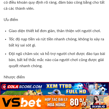
có điều khoản quy định rõ ràng, đảm bảo công bằng cho tất
cả các thành viên.
Ưu điểm
Giao diện thiết kế đơn giản, thân thiện với người chơi.
Tốc độ nạp tiền và rút tiền nhanh chóng, không lo xảy ra
bất kỳ sai sót gì.
Đội ngũ chăm sóc và hỗ trợ người chơi được đào tạo bài
bản, bất kể thắc mắc nào của người chơi cũng được giải
quyết nhanh chóng.
Nhược điểm
Điều kiện rút tiền thưởng từ các chương trình khuyến
×
×
×
mãi còn khá khắt khe.
✖️
Tốc độ truy cập game đôi lúc còn giật lag, chưa được
mượt mà.