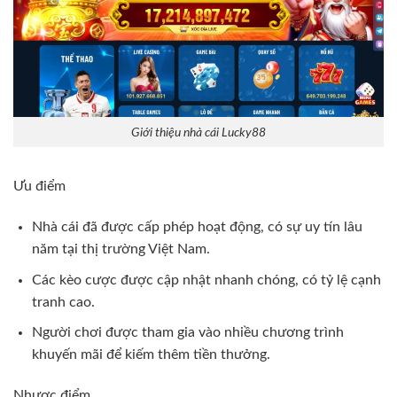
Giới thiệu nhà cái Lucky88
Ưu điểm
Nhà cái đã được cấp phép hoạt động, có sự uy tín lâu
năm tại thị trường Việt Nam.
Các kèo cược được cập nhật nhanh chóng, có tỷ lệ cạnh
tranh cao.
Người chơi được tham gia vào nhiều chương trình
khuyến mãi để kiếm thêm tiền thưởng.
Nhược điểm