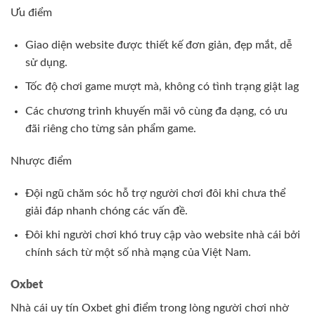
Ưu điểm
Giao diện website được thiết kế đơn giản, đẹp mắt, dễ
sử dụng.
Tốc độ chơi game mượt mà, không có tình trạng giật lag
Các chương trình khuyến mãi vô cùng đa dạng, có ưu
đãi riêng cho từng sản phẩm game.
Nhược điểm
Đội ngũ chăm sóc hỗ trợ người chơi đôi khi chưa thể
giải đáp nhanh chóng các vấn đề.
Đôi khi người chơi khó truy cập vào website nhà cái bởi
chính sách từ một số nhà mạng của Việt Nam.
Oxbet
Nhà cái uy tín Oxbet ghi điểm trong lòng người chơi nhờ