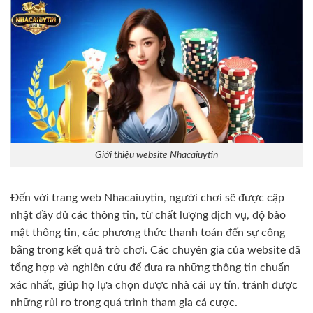
Giới thiệu website Nhacaiuytin
Đến với trang web Nhacaiuytin, người chơi sẽ được cập
nhật đầy đủ các thông tin, từ chất lượng dịch vụ, độ bảo
mật thông tin, các phương thức thanh toán đến sự công
bằng trong kết quả trò chơi. Các chuyên gia của website đã
tổng hợp và nghiên cứu để đưa ra những thông tin chuẩn
xác nhất, giúp họ lựa chọn được nhà cái uy tín, tránh được
những rủi ro trong quá trình tham gia cá cược.