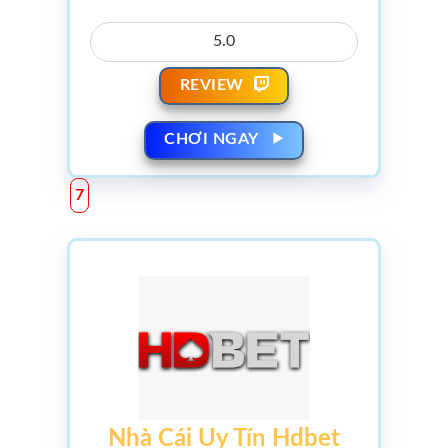
5.0
REVIEW
CHƠI NGAY
Nhà Cái Uy Tín Hdbet