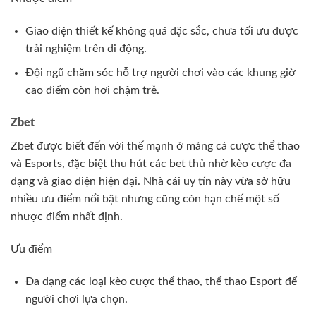
Giao diện thiết kế không quá đặc sắc, chưa tối ưu được
trải nghiệm trên di động.
Đội ngũ chăm sóc hỗ trợ người chơi vào các khung giờ
cao điểm còn hơi chậm trễ.
Zbet
Zbet được biết đến với thế mạnh ở mảng cá cược thể thao
và Esports, đặc biệt thu hút các bet thủ nhờ kèo cược đa
dạng và giao diện hiện đại. Nhà cái uy tín này vừa sở hữu
nhiều ưu điểm nổi bật nhưng cũng còn hạn chế một số
nhược điểm nhất định.
Ưu điểm
Đa dạng các loại kèo cược thể thao, thể thao Esport để
người chơi lựa chọn.