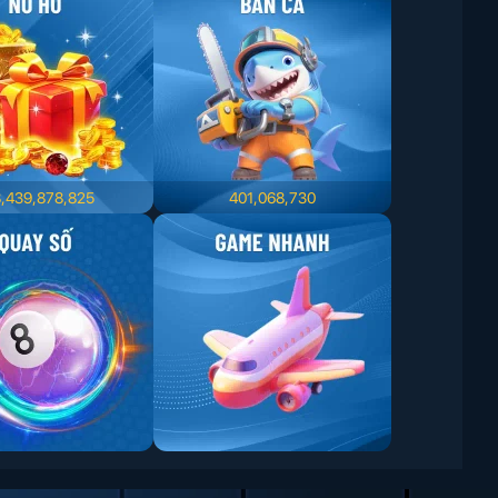
,439,878,825
401,068,730