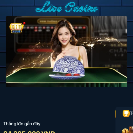
Live Casino
T
Thắng lớn gần đây