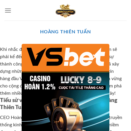
Bỏ
qua
nội
dung
HOÀNG THIÊN TUẤN
Khi nhắc đến website
Nhà cái uy tín
Boston chắc chắn sẽ
×
phải kể đến
CEO Hoàng Thiên Tuấn
, người đứng sau sự
thành công của trang. Với tầm nhìn chiến lược, anh đã xây
dựng những nền tảng thông tin thể thao, cá cược uy tín
hàng đầu Việt Nam, đồng thời tạo ra những giá trị bền vững
cho cộng đồng người chơi. Hãy cùng chúng tôi đi khám phá
thêm nhiều thông tin về Hoàng Thiên Tuấn ngay sau đây!
Tiểu sử và hành trình sự nghiệp của CEO Hoàng
Thiên Tuấn
CEO Hoàng Thiên Tuấn sinh ra trong một gia đình có truyền
thống kinh doanh. Ngay từ khi còn trẻ, anh đã bộc lộ niềm