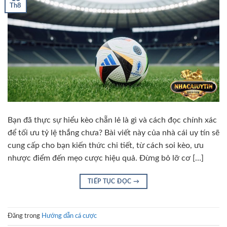
Th8
Bạn đã thực sự hiểu kèo chẵn lẻ là gì và cách đọc chính xác
để tối ưu tỷ lệ thắng chưa? Bài viết này của nhà cái uy tín sẽ
cung cấp cho bạn kiến thức chi tiết, từ cách soi kèo, ưu
nhược điểm đến mẹo cược hiệu quả. Đừng bỏ lỡ cơ […]
TIẾP TỤC ĐỌC
→
Đăng trong
Hướng dẫn cá cược