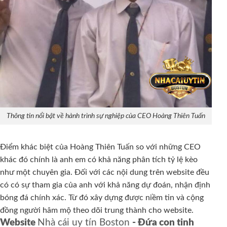
Thông tin nổi bật về hành trình sự nghiệp của CEO Hoàng Thiên Tuấn
Điểm khác biệt của Hoàng Thiên Tuấn so với những CEO
khác đó chính là anh em có khả năng phân tích tỷ lệ kèo
như một chuyên gia. Đối với các nội dung trên website đều
có có sự tham gia của anh với khả năng dự đoán, nhận định
bóng đá chính xác. Từ đó xây dựng được niềm tin và cộng
đồng người hâm mộ theo dõi trung thành cho website.
Website
Nhà cái uy tín Boston
- Đứa con tinh