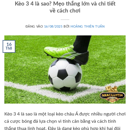
Kèo 3 4 là sao? Mẹo thắng lớn và chi tiết
về cách chơi
ĐĂNG VÀO
16/08/2025
BỞI
HOÀNG THIÊN TUẤN
16
Th8
Kèo 3 4 là sao là một loại kèo châu Á được nhiều người chơi
cá cược bóng đá lựa chọn vì tính cân bằng và cách tính
thắng thua linh hoạt. Đây là dạng kèo phù hợp khi hai đội