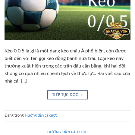
Kèo 0 0.5 là gì là một dạng kèo châu Á phổ biến, còn được
biết đến với tên gọi kèo đồng banh nửa trái. Loại kèo này
thường xuất hiện trong các trận đấu cân bằng, khi hai đội
không có quá nhiều chênh lệch về thực lực. Bài viết sau của
nhà cái […]
TIẾP TỤC ĐỌC
→
Đăng trong
Hướng dẫn cá cược
HƯỚNG DẪN CÁ CƯỢC