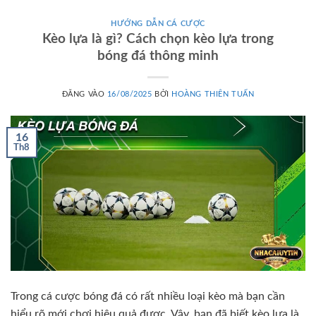
HƯỚNG DẪN CÁ CƯỢC
Kèo lựa là gì? Cách chọn kèo lựa trong
bóng đá thông minh
ĐĂNG VÀO
16/08/2025
BỞI
HOÀNG THIÊN TUẤN
16
Th8
Trong cá cược bóng đá có rất nhiều loại kèo mà bạn cần
hiểu rõ mới chơi hiệu quả được. Vậy, bạn đã biết kèo lựa là