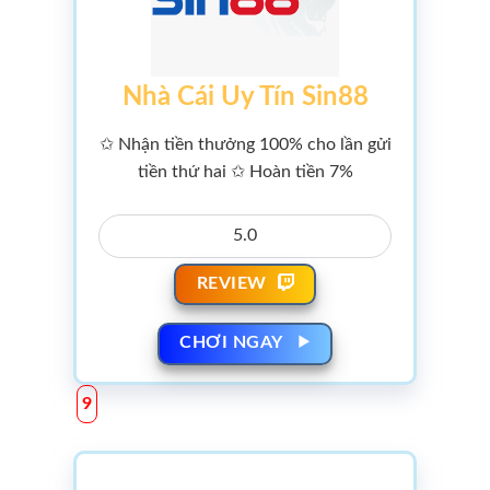
Nhà Cái Uy Tín Sin88
✩ Nhận tiền thưởng 100% cho lần gửi
tiền thứ hai ✩ Hoàn tiền 7%
5.0
REVIEW
CHƠI NGAY