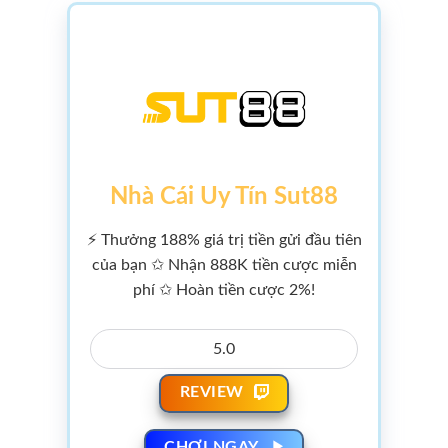
Nhà Cái Uy Tín Sut88
⚡ Thưởng 188% giá trị tiền gửi đầu tiên
của bạn ✩ Nhận 888K tiền cược miễn
phí ✩ Hoàn tiền cược 2%!
5.0
REVIEW
CHƠI NGAY