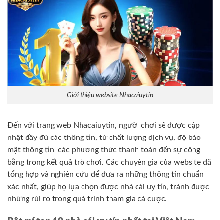
Giới thiệu website Nhacaiuytin
Đến với trang web Nhacaiuytin, người chơi sẽ được cập
nhật đầy đủ các thông tin, từ chất lượng dịch vụ, độ bảo
mật thông tin, các phương thức thanh toán đến sự công
bằng trong kết quả trò chơi. Các chuyên gia của website đã
tổng hợp và nghiên cứu để đưa ra những thông tin chuẩn
xác nhất, giúp họ lựa chọn được nhà cái uy tín, tránh được
những rủi ro trong quá trình tham gia cá cược.