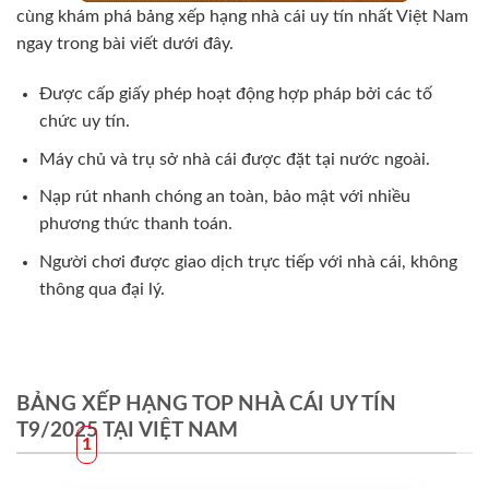
cùng khám phá bảng xếp hạng nhà cái uy tín nhất Việt Nam
ngay trong bài viết dưới đây.
Được cấp giấy phép hoạt động hợp pháp bởi các tố
chức uy tín.
Máy chủ và trụ sở nhà cái được đặt tại nước ngoài.
Nạp rút nhanh chóng an toàn, bảo mật với nhiều
phương thức thanh toán.
Người chơi được giao dịch trực tiếp với nhà cái, không
thông qua đại lý.
BẢNG XẾP HẠNG TOP NHÀ CÁI UY TÍN
T9/2025 TẠI VIỆT NAM