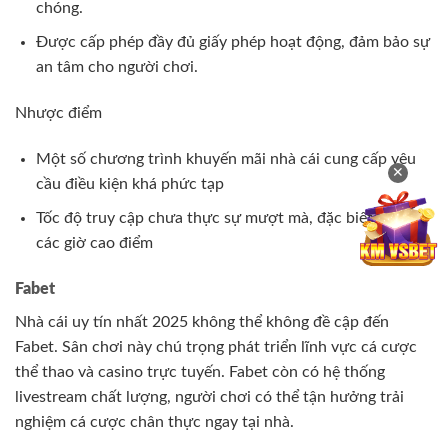
chóng.
Được cấp phép đầy đủ giấy phép hoạt động, đảm bảo sự
an tâm cho người chơi.
Nhược điểm
Một số chương trình khuyến mãi nhà cái cung cấp yêu
✕
cầu điều kiện khá phức tạp
Tốc độ truy cập chưa thực sự mượt mà, đặc biệt là vào
các giờ cao điểm
Fabet
Nhà cái uy tín nhất 2025 không thể không đề cập đến
Fabet. Sân chơi này chú trọng phát triển lĩnh vực cá cược
thể thao và casino trực tuyến. Fabet còn có hệ thống
livestream chất lượng, người chơi có thể tận hưởng trải
nghiệm cá cược chân thực ngay tại nhà.