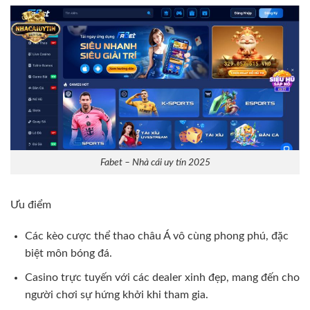
Fabet – Nhà cái uy tín 2025
Ưu điểm
Các kèo cược thể thao châu Á vô cùng phong phú, đặc
biệt môn bóng đá.
Casino trực tuyến với các dealer xinh đẹp, mang đến cho
người chơi sự hứng khởi khi tham gia.