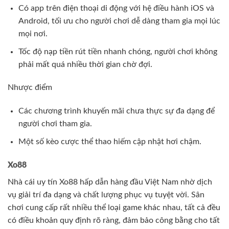
Có app trên điện thoại di động với hệ điều hành iOS và
Android, tối ưu cho người chơi dễ dàng tham gia mọi lúc
mọi nơi.
Tốc độ nạp tiền rút tiền nhanh chóng, người chơi không
phải mất quá nhiều thời gian chờ đợi.
Nhược điểm
Các chương trình khuyến mãi chưa thực sự đa dạng để
người chơi tham gia.
Một số kèo cược thể thao hiếm cập nhật hơi chậm.
Xo88
Nhà cái uy tín Xo88 hấp dẫn hàng đầu Việt Nam nhờ dịch
vụ giải trí đa dạng và chất lượng phục vụ tuyệt vời. Sân
chơi cung cấp rất nhiều thể loại game khác nhau, tất cả đều
có điều khoản quy định rõ ràng, đảm bảo công bằng cho tất