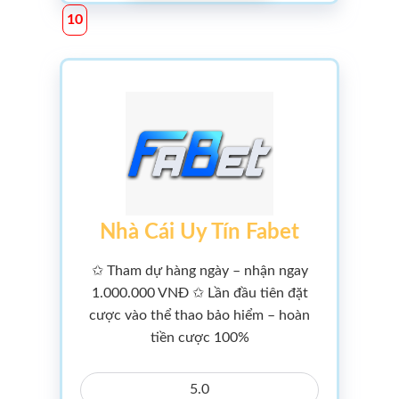
Nhà Cái Uy Tín Fabet
✩ Tham dự hàng ngày – nhận ngay
1.000.000 VNĐ ✩ Lần đầu tiên đặt
cược vào thể thao bảo hiểm – hoàn
tiền cược 100%
5.0