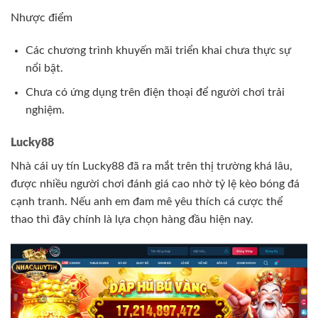
Nhược điểm
Các chương trình khuyến mãi triển khai chưa thực sự
nổi bật.
Chưa có ứng dụng trên điện thoại để người chơi trải
nghiệm.
Lucky88
Nhà cái uy tín Lucky88 đã ra mắt trên thị trường khá lâu,
được nhiều người chơi đánh giá cao nhờ tỷ lệ kèo bóng đá
cạnh tranh. Nếu anh em đam mê yêu thích cá cược thể
thao thì đây chính là lựa chọn hàng đầu hiện nay.