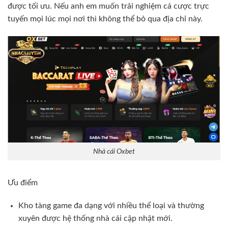
được tối ưu. Nếu anh em muốn trải nghiệm cá cược trực
tuyến mọi lúc mọi nơi thì không thể bỏ qua địa chỉ này.
Nhà cái Oxbet
Ưu điểm
Kho tàng game đa dạng với nhiều thể loại và thường
xuyên được hệ thống nhà cái cập nhật mới.