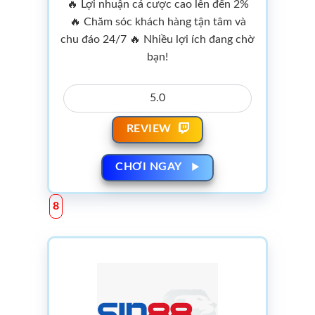
🔥 Lợi nhuận cá cược cao lên đến 2%
🔥 Chăm sóc khách hàng tận tâm và
chu đáo 24/7 🔥 Nhiều lợi ích đang chờ
bạn!
5.0
REVIEW
CHƠI NGAY