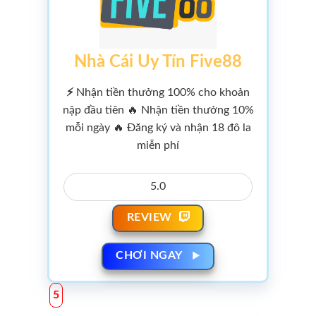
Nhà Cái Uy Tín Five88
⚡
Nhận tiền thưởng 100% cho khoản
nập đầu tiên 🔥 Nhận tiền thưởng 10%
mỗi ngày 🔥 Đăng ký và nhận 18 đô la
miễn phí
5.0
REVIEW
CHƠI NGAY