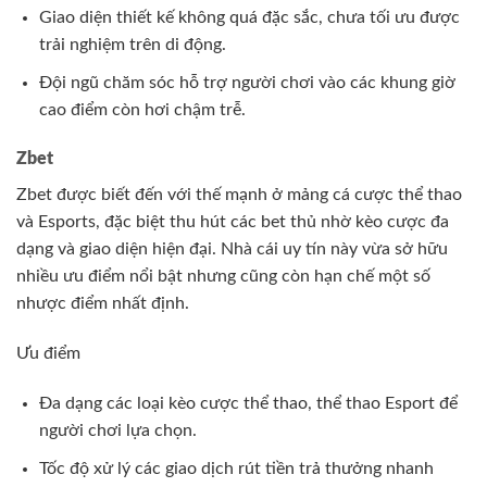
Giao diện thiết kế không quá đặc sắc, chưa tối ưu được
trải nghiệm trên di động.
Đội ngũ chăm sóc hỗ trợ người chơi vào các khung giờ
cao điểm còn hơi chậm trễ.
Zbet
Zbet được biết đến với thế mạnh ở mảng cá cược thể thao
và Esports, đặc biệt thu hút các bet thủ nhờ kèo cược đa
dạng và giao diện hiện đại. Nhà cái uy tín này vừa sở hữu
nhiều ưu điểm nổi bật nhưng cũng còn hạn chế một số
nhược điểm nhất định.
Ưu điểm
Đa dạng các loại kèo cược thể thao, thể thao Esport để
người chơi lựa chọn.
Tốc độ xử lý các giao dịch rút tiền trả thưởng nhanh