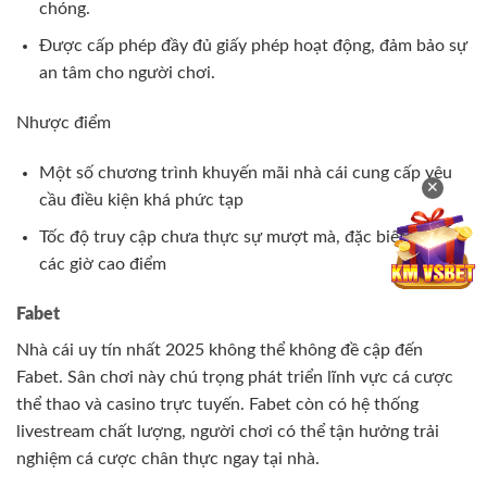
chóng.
Được cấp phép đầy đủ giấy phép hoạt động, đảm bảo sự
an tâm cho người chơi.
Nhược điểm
Một số chương trình khuyến mãi nhà cái cung cấp yêu
✕
cầu điều kiện khá phức tạp
Tốc độ truy cập chưa thực sự mượt mà, đặc biệt là vào
các giờ cao điểm
Fabet
Nhà cái uy tín nhất 2025 không thể không đề cập đến
Fabet. Sân chơi này chú trọng phát triển lĩnh vực cá cược
thể thao và casino trực tuyến. Fabet còn có hệ thống
livestream chất lượng, người chơi có thể tận hưởng trải
nghiệm cá cược chân thực ngay tại nhà.