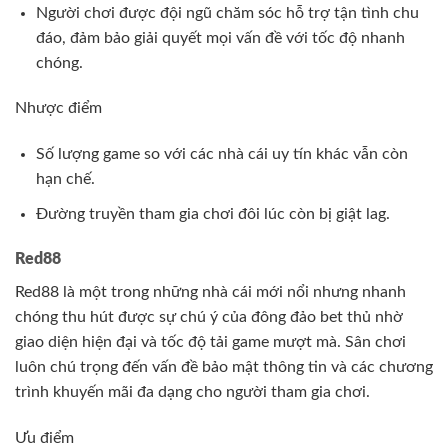
Người chơi được đội ngũ chăm sóc hỗ trợ tận tình chu
đáo, đảm bảo giải quyết mọi vấn đề với tốc độ nhanh
chóng.
Nhược điểm
Số lượng game so với các nhà cái uy tín khác vẫn còn
hạn chế.
Đường truyền tham gia chơi đôi lúc còn bị giật lag.
Red88
Red88 là một trong những nhà cái mới nổi nhưng nhanh
chóng thu hút được sự chú ý của đông đảo bet thủ nhờ
giao diện hiện đại và tốc độ tải game mượt mà. Sân chơi
luôn chú trọng đến vấn đề bảo mật thông tin và các chương
trình khuyến mãi đa dạng cho người tham gia chơi.
Ưu điểm