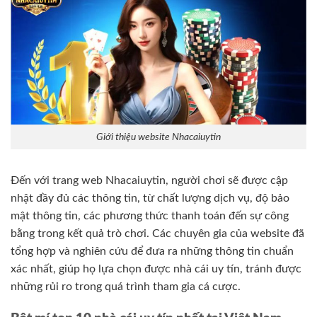
Giới thiệu website Nhacaiuytin
Đến với trang web Nhacaiuytin, người chơi sẽ được cập
nhật đầy đủ các thông tin, từ chất lượng dịch vụ, độ bảo
mật thông tin, các phương thức thanh toán đến sự công
bằng trong kết quả trò chơi. Các chuyên gia của website đã
tổng hợp và nghiên cứu để đưa ra những thông tin chuẩn
xác nhất, giúp họ lựa chọn được nhà cái uy tín, tránh được
những rủi ro trong quá trình tham gia cá cược.