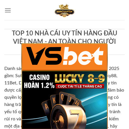
Bỏ
qua
nội
dung
TOP 10 NHÀ CÁI UY TÍN HÀNG ĐẦU
VIỆT NAM - AN TOÀN CHO NGƯỜI
CHƠI
×
Danh sách top 10
nhà cái uy tín
hàng đầu Việt Nam 2025
gồm: Sut88, Five88, Lucky88, Fabet, Sin88, Zbet, Sky88,
11Bet, Debet và Red88. Đây đều là những nhà cái uy tín
được cấp phép hoạt động hợp pháp, minh bạch và đảm bảo
quyền lợi người chơi tối đa. Trong bối cảnh thị trường có
hàng trăm sân chơi lớn nhỏ, việc lựa chọn nhà cái uy tín là
yếu tố quan trọng giúp bet thủ yên tâm trải nghiệm, tránh
rủi ro và tối ưu hiệu quả cá cược. Nếu bạn đang tìm kiếm
một địa chỉ an toàn, xanh chín và trả thưởng nhanh, hãy