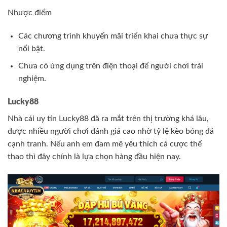
Nhược điểm
Các chương trình khuyến mãi triển khai chưa thực sự
nổi bật.
Chưa có ứng dụng trên điện thoại để người chơi trải
nghiệm.
Lucky88
Nhà cái uy tín Lucky88 đã ra mắt trên thị trường khá lâu,
được nhiều người chơi đánh giá cao nhờ tỷ lệ kèo bóng đá
cạnh tranh. Nếu anh em đam mê yêu thích cá cược thể
thao thì đây chính là lựa chọn hàng đầu hiện nay.