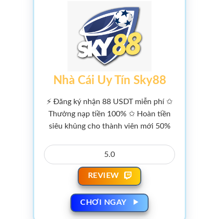
Nhà Cái Uy Tín Sky88
⚡ Đăng ký nhận 88 USDT miễn phí ✩
Thưởng nạp tiền 100% ✩ Hoàn tiền
siêu khủng cho thành viên mới 50%
5.0
REVIEW
CHƠI NGAY