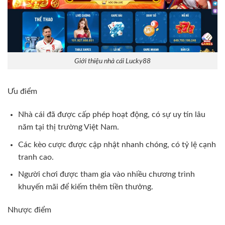
Giới thiệu nhà cái Lucky88
Ưu điểm
Nhà cái đã được cấp phép hoạt động, có sự uy tín lâu
năm tại thị trường Việt Nam.
Các kèo cược được cập nhật nhanh chóng, có tỷ lệ cạnh
tranh cao.
Người chơi được tham gia vào nhiều chương trình
khuyến mãi để kiếm thêm tiền thưởng.
Nhược điểm