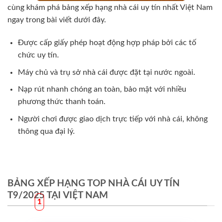
cùng khám phá bảng xếp hạng nhà cái uy tín nhất Việt Nam
ngay trong bài viết dưới đây.
Được cấp giấy phép hoạt động hợp pháp bởi các tố
chức uy tín.
Máy chủ và trụ sở nhà cái được đặt tại nước ngoài.
Nạp rút nhanh chóng an toàn, bảo mật với nhiều
phương thức thanh toán.
Người chơi được giao dịch trực tiếp với nhà cái, không
thông qua đại lý.
BẢNG XẾP HẠNG TOP NHÀ CÁI UY TÍN
T9/2025 TẠI VIỆT NAM