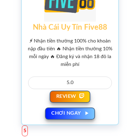
Nhà Cái Uy Tín Five88
⚡
Nhận tiền thưởng 100% cho khoản
nập đầu tiên 🔥 Nhận tiền thưởng 10%
mỗi ngày 🔥 Đăng ký và nhận 18 đô la
miễn phí
5.0
REVIEW
CHƠI NGAY