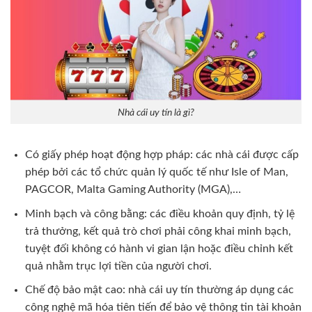
Nhà cái uy tín là gì?
Có giấy phép hoạt động hợp pháp: các nhà cái được cấp
phép bởi các tổ chức quản lý quốc tế như Isle of Man,
PAGCOR, Malta Gaming Authority (MGA),…
Minh bạch và công bằng: các điều khoản quy định, tỷ lệ
trả thưởng, kết quả trò chơi phải công khai minh bạch,
tuyệt đối không có hành vi gian lận hoặc điều chỉnh kết
quả nhằm trục lợi tiền của người chơi.
Chế độ bảo mật cao: nhà cái uy tín thường áp dụng các
công nghệ mã hóa tiên tiến để bảo vệ thông tin tài khoản