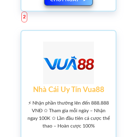
Nhà Cái Uy Tín Vua88
⚡ Nhận phần thưởng lên đến 888.888
VNĐ ✩ Tham gia mỗi ngày – Nhận
ngay 100K ✩ Lần đầu tiên cá cược thể
thao – Hoàn cược 100%