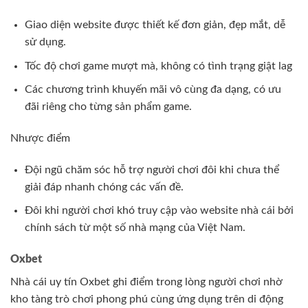
Giao diện website được thiết kế đơn giản, đẹp mắt, dễ
sử dụng.
Tốc độ chơi game mượt mà, không có tình trạng giật lag
Các chương trình khuyến mãi vô cùng đa dạng, có ưu
đãi riêng cho từng sản phẩm game.
Nhược điểm
Đội ngũ chăm sóc hỗ trợ người chơi đôi khi chưa thể
giải đáp nhanh chóng các vấn đề.
Đôi khi người chơi khó truy cập vào website nhà cái bởi
chính sách từ một số nhà mạng của Việt Nam.
Oxbet
Nhà cái uy tín Oxbet ghi điểm trong lòng người chơi nhờ
kho tàng trò chơi phong phú cùng ứng dụng trên di động