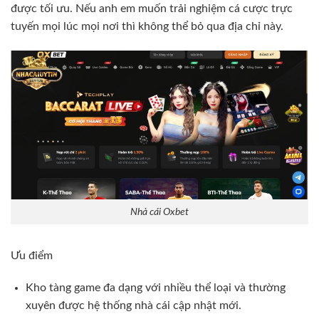
được tối ưu. Nếu anh em muốn trải nghiệm cá cược trực
tuyến mọi lúc mọi nơi thì không thể bỏ qua địa chỉ này.
Nhà cái Oxbet
Ưu điểm
Kho tàng game đa dạng với nhiều thể loại và thường
xuyên được hệ thống nhà cái cập nhật mới.