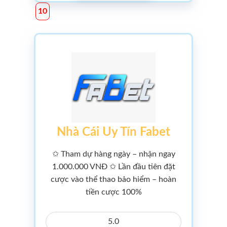
Nhà Cái Uy Tín Fabet
✩ Tham dự hàng ngày – nhận ngay
1.000.000 VNĐ ✩ Lần đầu tiên đặt
cược vào thể thao bảo hiểm – hoàn
tiền cược 100%
5.0