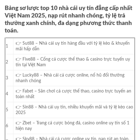
Bảng sơ lược top 10 nhà cái uy tín đẳng cấp nhất
Việt Nam 2025, nạp rút nhanh chóng, tỷ lệ trả
thưởng xanh chính, đa dạng phương thức thanh
toán.
👉 Sut88 – Nhà cái uy tín hàng đầu với tỷ lệ kèo & khuyến
1
mãi hấp dẫn
👉 Five88 – Cổng cá cược thể thao & casino trực tuyến uy
2
tín tại Việt Nam
👉 Lucky88 – Nhà cái cá cược online, nổ hũ đổi thưởng
3
nhanh chóng
👉 Fabet – Sân chơi cá cược thể thao, casino trực tuyến an
4
toàn nhất
👉 Sin88 – Nhà cái uy tín, nhiều khuyến mãi và tỷ lệ kèo cao
5
2025
👉 Zbet – Trang cá cược bóng đá, casino online uy tín số 1
6
hiện nay
👉 Sky88 – Nhà cái cá cược online uy tín, nạp rút an toàn,