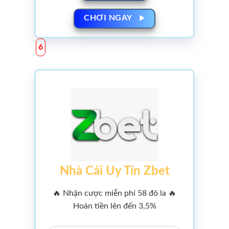
CHƠI NGAY
Nhà Cái Uy Tín Zbet
🔥 Nhận cược miễn phí 58 đô la 🔥
Hoàn tiền lên đến 3,5%