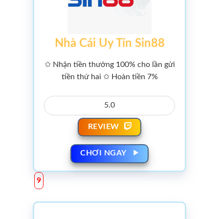
Nhà Cái Uy Tín Sin88
✩ Nhận tiền thưởng 100% cho lần gửi
tiền thứ hai ✩ Hoàn tiền 7%
5.0
REVIEW
CHƠI NGAY