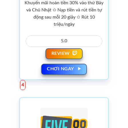
Khuyến mãi hoàn tiền 30% vào thứ Bảy
và Chủ Nhật ✩ Nạp tiền và rút tiền tự
động sau mỗi 20 giây ✩ Rút 10
triệu/ngày
5.0
REVIEW
CHƠI NGAY