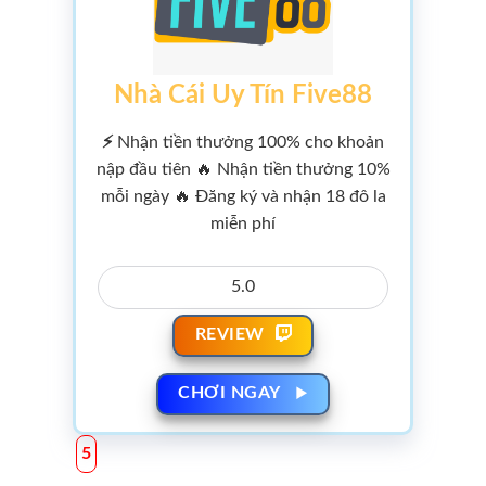
Nhà Cái Uy Tín Five88
⚡
Nhận tiền thưởng 100% cho khoản
nập đầu tiên 🔥 Nhận tiền thưởng 10%
mỗi ngày 🔥 Đăng ký và nhận 18 đô la
miễn phí
5.0
REVIEW
CHƠI NGAY