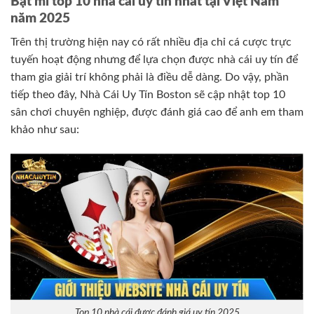
Bật mí top 10 nhà cái uy tín nhất tại Việt Nam
năm 2025
Trên thị trường hiện nay có rất nhiều địa chỉ cá cược trực
tuyến hoạt động nhưng để lựa chọn được nhà cái uy tín để
tham gia giải trí không phải là điều dễ dàng. Do vậy, phần
tiếp theo đây, Nhà Cái Uy Tín Boston sẽ cập nhật top 10
sân chơi chuyên nghiệp, được đánh giá cao để anh em tham
khảo như sau:
Top 10 nhà cái được đánh giá uy tín 2025