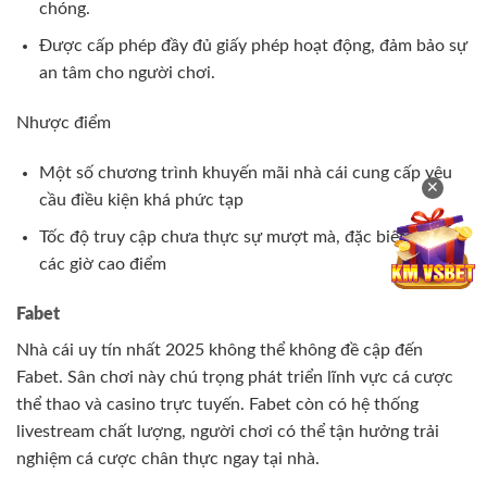
chóng.
Được cấp phép đầy đủ giấy phép hoạt động, đảm bảo sự
an tâm cho người chơi.
Nhược điểm
Một số chương trình khuyến mãi nhà cái cung cấp yêu
✕
cầu điều kiện khá phức tạp
Tốc độ truy cập chưa thực sự mượt mà, đặc biệt là vào
các giờ cao điểm
Fabet
Nhà cái uy tín nhất 2025 không thể không đề cập đến
Fabet. Sân chơi này chú trọng phát triển lĩnh vực cá cược
thể thao và casino trực tuyến. Fabet còn có hệ thống
livestream chất lượng, người chơi có thể tận hưởng trải
nghiệm cá cược chân thực ngay tại nhà.