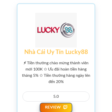
Nhà Cái Uy Tín Lucky88
⚡
Tiền thưởng chào mừng thành viên
mới 100K ✩ Ưu đãi hoàn tiền hàng
tháng 5% ✩ Tiền thưởng hàng ngày lên
đến 20%
5.0
REVIEW