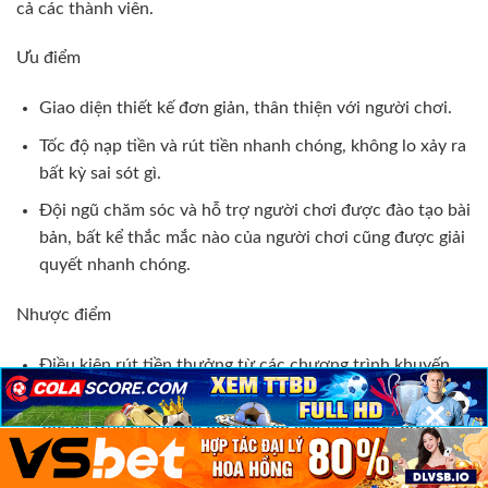
cả các thành viên.
Ưu điểm
Giao diện thiết kế đơn giản, thân thiện với người chơi.
Tốc độ nạp tiền và rút tiền nhanh chóng, không lo xảy ra
bất kỳ sai sót gì.
Đội ngũ chăm sóc và hỗ trợ người chơi được đào tạo bài
bản, bất kể thắc mắc nào của người chơi cũng được giải
quyết nhanh chóng.
Nhược điểm
Điều kiện rút tiền thưởng từ các chương trình khuyến
mãi còn khá khắt khe.
×
×
×
Tốc độ truy cập game đôi lúc còn giật lag, chưa được
✖️
mượt mà.