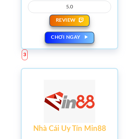
5.0
REVIEW
CHƠI NGAY
Nhà Cái Uy Tín Min88