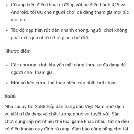
Có app trên điện thoại di động với hệ điều hành iOS và
Android, tối ưu cho người chơi dễ dàng tham gia mọi lúc
mọi nơi.
Tốc độ nạp tiền rút tiền nhanh chóng, người chơi không
phải mất quá nhiều thời gian chờ đợi.
Nhược điểm
Các chương trình khuyến mãi chưa thực sự đa dạng để
người chơi tham gia.
Một số kèo cược thể thao hiếm cập nhật hơi chậm.
Xo88
Nhà cái uy tín Xo88 hấp dẫn hàng đầu Việt Nam nhờ dịch
vụ giải trí đa dạng và chất lượng phục vụ tuyệt vời. Sân
chơi cung cấp rất nhiều thể loại game khác nhau, tất cả đều
có điều khoản quy định rõ ràng, đảm bảo công bằng cho tất