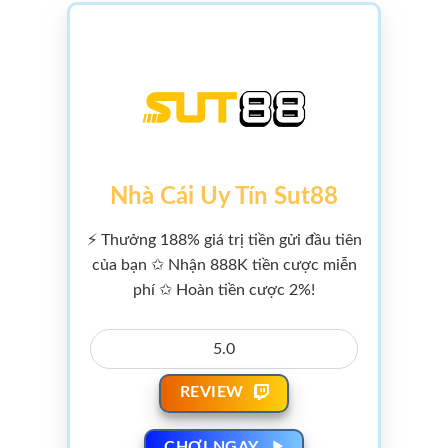
Nhà Cái Uy Tín Sut88
⚡ Thưởng 188% giá trị tiền gửi đầu tiên
của bạn ✩ Nhận 888K tiền cược miễn
phí ✩ Hoàn tiền cược 2%!
5.0
REVIEW
CHƠI NGAY