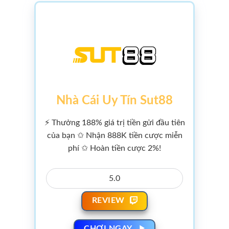
Nhà Cái Uy Tín Sut88
⚡ Thưởng 188% giá trị tiền gửi đầu tiên
của bạn ✩ Nhận 888K tiền cược miễn
phí ✩ Hoàn tiền cược 2%!
5.0
REVIEW
CHƠI NGAY