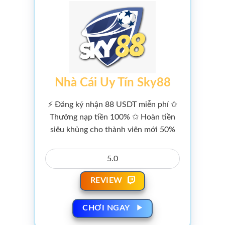
Nhà Cái Uy Tín Sky88
⚡ Đăng ký nhận 88 USDT miễn phí ✩
Thưởng nạp tiền 100% ✩ Hoàn tiền
siêu khủng cho thành viên mới 50%
5.0
REVIEW
CHƠI NGAY