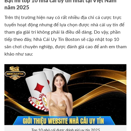
Bật mí top 10 nhà cái uy tín nhất tại Việt Nam
năm 2025
Trên thị trường hiện nay có rất nhiều địa chỉ cá cược trực
tuyến hoạt động nhưng để lựa chọn được nhà cái uy tín để
tham gia giải trí không phải là điều dễ dàng. Do vậy, phần
tiếp theo đây, Nhà Cái Uy Tín Boston sẽ cập nhật top 10
sân chơi chuyên nghiệp, được đánh giá cao để anh em tham
khảo như sau:
Top 10 nhà cái được đánh giá uy tín 2025