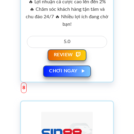
🔥 Lợi nhuận cá cược cao lên đến 2%
🔥 Chăm sóc khách hàng tận tâm và
chu đáo 24/7 🔥 Nhiều lợi ích đang chờ
bạn!
5.0
REVIEW
CHƠI NGAY