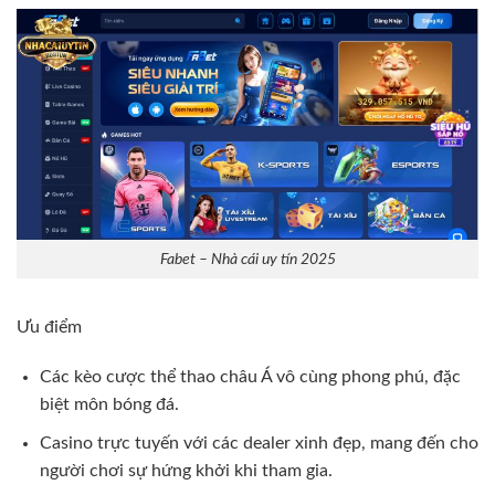
Fabet – Nhà cái uy tín 2025
Ưu điểm
Các kèo cược thể thao châu Á vô cùng phong phú, đặc
biệt môn bóng đá.
Casino trực tuyến với các dealer xinh đẹp, mang đến cho
người chơi sự hứng khởi khi tham gia.