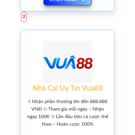
Nhà Cái Uy Tín Vua88
⚡ Nhận phần thưởng lên đến 888.888
VNĐ ✩ Tham gia mỗi ngày – Nhận
ngay 100K ✩ Lần đầu tiên cá cược thể
thao – Hoàn cược 100%