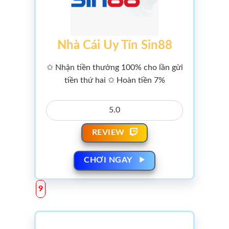
Nhà Cái Uy Tín Sin88
✩ Nhận tiền thưởng 100% cho lần gửi
tiền thứ hai ✩ Hoàn tiền 7%
5.0
REVIEW
CHƠI NGAY