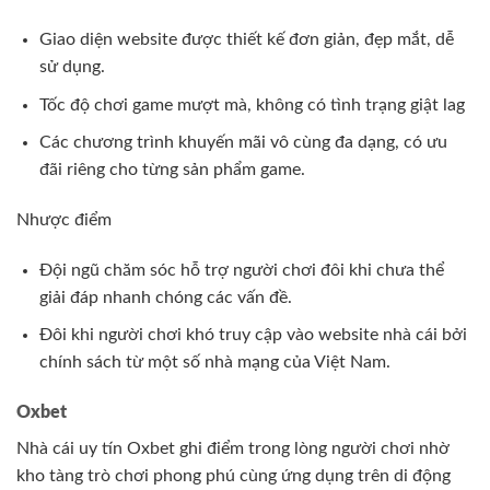
Giao diện website được thiết kế đơn giản, đẹp mắt, dễ
sử dụng.
Tốc độ chơi game mượt mà, không có tình trạng giật lag
Các chương trình khuyến mãi vô cùng đa dạng, có ưu
đãi riêng cho từng sản phẩm game.
Nhược điểm
Đội ngũ chăm sóc hỗ trợ người chơi đôi khi chưa thể
giải đáp nhanh chóng các vấn đề.
Đôi khi người chơi khó truy cập vào website nhà cái bởi
chính sách từ một số nhà mạng của Việt Nam.
Oxbet
Nhà cái uy tín Oxbet ghi điểm trong lòng người chơi nhờ
kho tàng trò chơi phong phú cùng ứng dụng trên di động