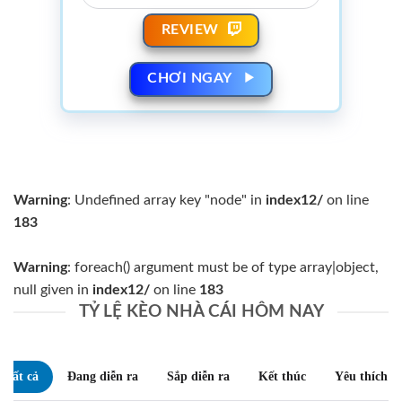
REVIEW
CHƠI NGAY
Warning
: Undefined array key "node" in
index12/
on line
183
Warning
: foreach() argument must be of type array|object,
null given in
index12/
on line
183
TỶ LỆ KÈO NHÀ CÁI HÔM NAY
Tất cả
Đang diễn ra
Sắp diễn ra
Kết thúc
Yêu thích
0