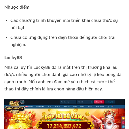
Nhược điểm
Các chương trình khuyến mãi triển khai chưa thực sự
nổi bật.
Chưa có ứng dụng trên điện thoại để người chơi trải
nghiệm.
Lucky88
Nhà cái uy tín Lucky88 đã ra mắt trên thị trường khá lâu,
được nhiều người chơi đánh giá cao nhờ tỷ lệ kèo bóng đá
cạnh tranh. Nếu anh em đam mê yêu thích cá cược thể
thao thì đây chính là lựa chọn hàng đầu hiện nay.