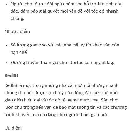
Người chơi được đội ngũ chăm sóc hỗ trợ tận tình chu
đáo, đảm bảo giải quyết mọi vấn đề với tốc độ nhanh
chóng.
Nhược điểm
Số lượng game so với các nhà cái uy tín khác vẫn còn
hạn chế.
Đường truyền tham gia chơi đôi lúc còn bị giật lag.
Red88
Red88 là một trong những nhà cái mới nổi nhưng nhanh
chóng thu hút được sự chú ý của đông đảo bet thủ nhờ
giao diện hiện đại và tốc độ tải game mượt mà. Sân chơi
luôn chú trọng đến vấn đề bảo mật thông tin và các chương
trình khuyến mãi đa dạng cho người tham gia chơi.
Ưu điểm