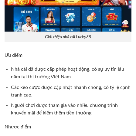
Giới thiệu nhà cái Lucky88
Ưu điểm
Nhà cái đã được cấp phép hoạt động, có sự uy tín lâu
năm tại thị trường Việt Nam.
Các kèo cược được cập nhật nhanh chóng, có tỷ lệ cạnh
tranh cao.
Người chơi được tham gia vào nhiều chương trình
khuyến mãi để kiếm thêm tiền thưởng.
Nhược điểm