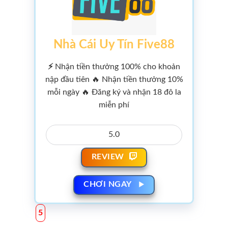
Nhà Cái Uy Tín Five88
⚡
Nhận tiền thưởng 100% cho khoản
nập đầu tiên 🔥 Nhận tiền thưởng 10%
mỗi ngày 🔥 Đăng ký và nhận 18 đô la
miễn phí
5.0
REVIEW
CHƠI NGAY