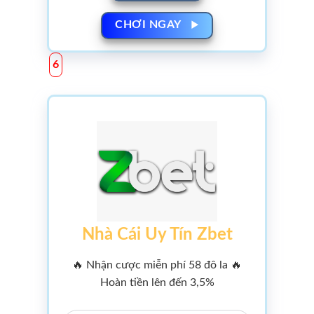
CHƠI NGAY
Nhà Cái Uy Tín Zbet
🔥 Nhận cược miễn phí 58 đô la 🔥
Hoàn tiền lên đến 3,5%