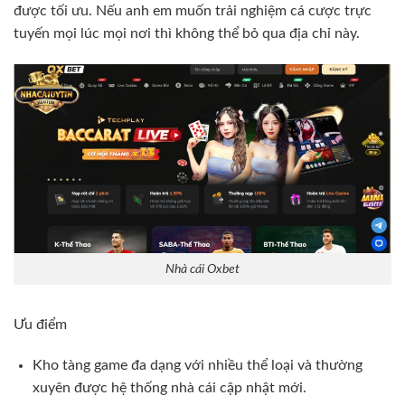
được tối ưu. Nếu anh em muốn trải nghiệm cá cược trực
tuyến mọi lúc mọi nơi thì không thể bỏ qua địa chỉ này.
Nhà cái Oxbet
Ưu điểm
Kho tàng game đa dạng với nhiều thể loại và thường
xuyên được hệ thống nhà cái cập nhật mới.