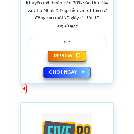
Khuyến mãi hoàn tiền 30% vào thứ Bảy
và Chủ Nhật ✩ Nạp tiền và rút tiền tự
động sau mỗi 20 giây ✩ Rút 10
triệu/ngày
5.0
REVIEW
CHƠI NGAY