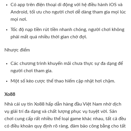
Có app trên điện thoại di động với hệ điều hành iOS và
Android, tối ưu cho người chơi dễ dàng tham gia mọi lúc
mọi nơi.
Tốc độ nạp tiền rút tiền nhanh chóng, người chơi không
phải mất quá nhiều thời gian chờ đợi.
Nhược điểm
Các chương trình khuyến mãi chưa thực sự đa dạng để
người chơi tham gia.
Một số kèo cược thể thao hiếm cập nhật hơi chậm.
Xo88
Nhà cái uy tín Xo88 hấp dẫn hàng đầu Việt Nam nhờ dịch
vụ giải trí đa dạng và chất lượng phục vụ tuyệt vời. Sân
chơi cung cấp rất nhiều thể loại game khác nhau, tất cả đều
có điều khoản quy định rõ ràng, đảm bảo công bằng cho tất