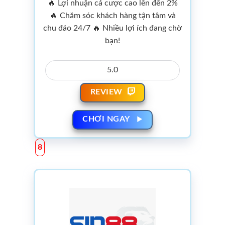
🔥 Lợi nhuận cá cược cao lên đến 2%
🔥 Chăm sóc khách hàng tận tâm và
chu đáo 24/7 🔥 Nhiều lợi ích đang chờ
bạn!
5.0
REVIEW
CHƠI NGAY