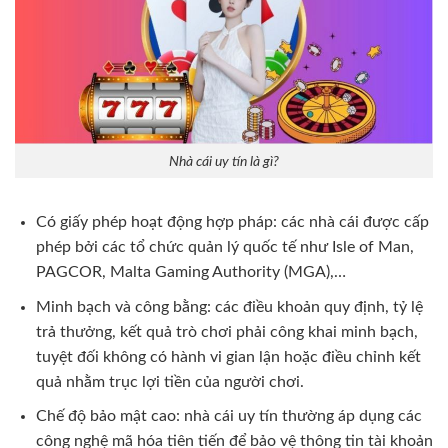
Nhà cái uy tín là gì?
Có giấy phép hoạt động hợp pháp: các nhà cái được cấp
phép bởi các tổ chức quản lý quốc tế như Isle of Man,
PAGCOR, Malta Gaming Authority (MGA),…
Minh bạch và công bằng: các điều khoản quy định, tỷ lệ
trả thưởng, kết quả trò chơi phải công khai minh bạch,
tuyệt đối không có hành vi gian lận hoặc điều chỉnh kết
quả nhằm trục lợi tiền của người chơi.
Chế độ bảo mật cao: nhà cái uy tín thường áp dụng các
công nghệ mã hóa tiên tiến để bảo vệ thông tin tài khoản