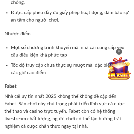
chóng.
Được cấp phép đầy đủ giấy phép hoạt động, đảm bảo sự
an tâm cho người chơi.
Nhược điểm
Một số chương trình khuyến mãi nhà cái cung cấp yêu
✕
cầu điều kiện khá phức tạp
Tốc độ truy cập chưa thực sự mượt mà, đặc biệt là vào
các giờ cao điểm
Fabet
Nhà cái uy tín nhất 2025 không thể không đề cập đến
Fabet. Sân chơi này chú trọng phát triển lĩnh vực cá cược
thể thao và casino trực tuyến. Fabet còn có hệ thống
livestream chất lượng, người chơi có thể tận hưởng trải
nghiệm cá cược chân thực ngay tại nhà.