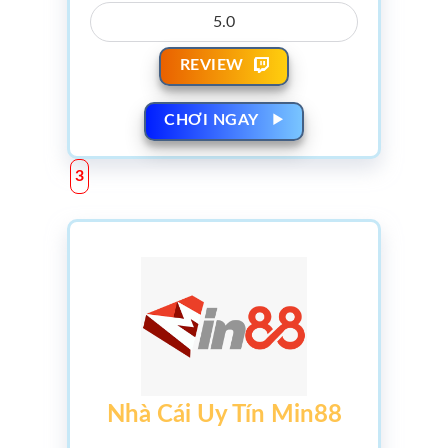
5.0
REVIEW
CHƠI NGAY
Nhà Cái Uy Tín Min88