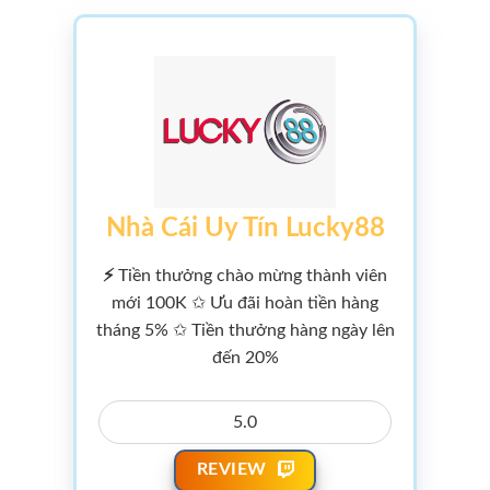
Nhà Cái Uy Tín Lucky88
⚡
Tiền thưởng chào mừng thành viên
mới 100K ✩ Ưu đãi hoàn tiền hàng
tháng 5% ✩ Tiền thưởng hàng ngày lên
đến 20%
5.0
REVIEW