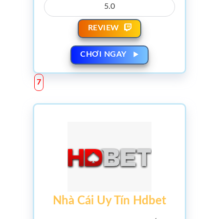
5.0
REVIEW
CHƠI NGAY
Nhà Cái Uy Tín Hdbet