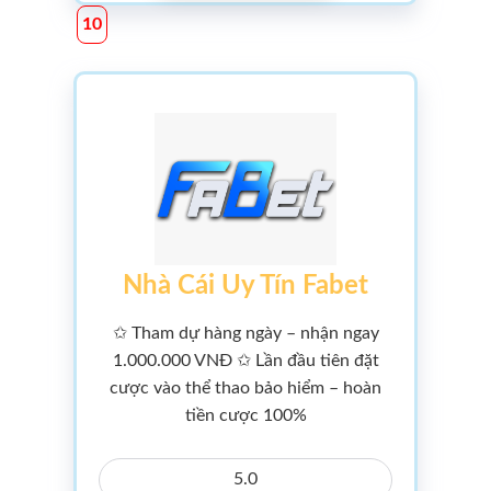
Nhà Cái Uy Tín Fabet
✩ Tham dự hàng ngày – nhận ngay
1.000.000 VNĐ ✩ Lần đầu tiên đặt
cược vào thể thao bảo hiểm – hoàn
tiền cược 100%
5.0