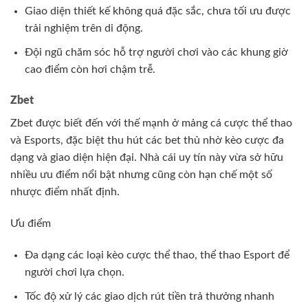
Giao diện thiết kế không quá đặc sắc, chưa tối ưu được
trải nghiệm trên di động.
Đội ngũ chăm sóc hỗ trợ người chơi vào các khung giờ
cao điểm còn hơi chậm trễ.
Zbet
Zbet được biết đến với thế mạnh ở mảng cá cược thể thao
và Esports, đặc biệt thu hút các bet thủ nhờ kèo cược đa
dạng và giao diện hiện đại. Nhà cái uy tín này vừa sở hữu
nhiều ưu điểm nổi bật nhưng cũng còn hạn chế một số
nhược điểm nhất định.
Ưu điểm
Đa dạng các loại kèo cược thể thao, thể thao Esport để
người chơi lựa chọn.
Tốc độ xử lý các giao dịch rút tiền trả thưởng nhanh