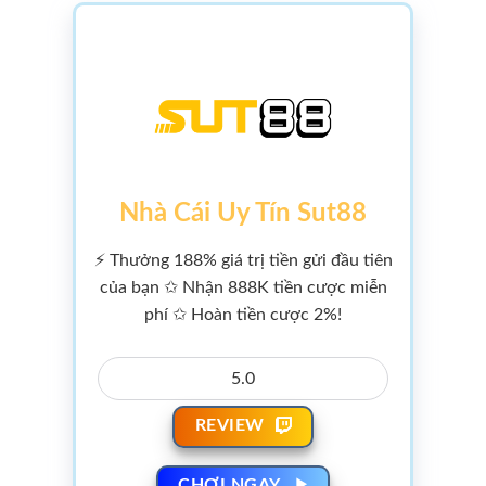
Nhà Cái Uy Tín Sut88
⚡ Thưởng 188% giá trị tiền gửi đầu tiên
của bạn ✩ Nhận 888K tiền cược miễn
phí ✩ Hoàn tiền cược 2%!
5.0
REVIEW
CHƠI NGAY