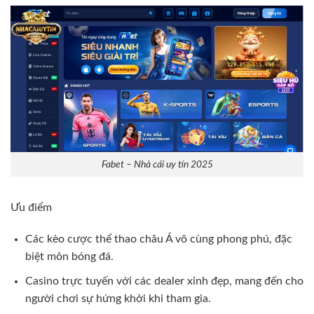
Fabet – Nhà cái uy tín 2025
Ưu điểm
Các kèo cược thể thao châu Á vô cùng phong phú, đặc
biệt môn bóng đá.
Casino trực tuyến với các dealer xinh đẹp, mang đến cho
người chơi sự hứng khởi khi tham gia.