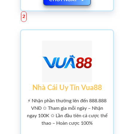
Nhà Cái Uy Tín Vua88
⚡ Nhận phần thưởng lên đến 888.888
VNĐ ✩ Tham gia mỗi ngày – Nhận
ngay 100K ✩ Lần đầu tiên cá cược thể
thao – Hoàn cược 100%