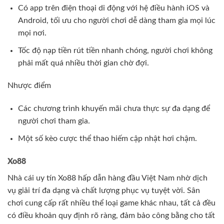
Có app trên điện thoại di động với hệ điều hành iOS và
Android, tối ưu cho người chơi dễ dàng tham gia mọi lúc
mọi nơi.
Tốc độ nạp tiền rút tiền nhanh chóng, người chơi không
phải mất quá nhiều thời gian chờ đợi.
Nhược điểm
Các chương trình khuyến mãi chưa thực sự đa dạng để
người chơi tham gia.
Một số kèo cược thể thao hiếm cập nhật hơi chậm.
Xo88
Nhà cái uy tín Xo88 hấp dẫn hàng đầu Việt Nam nhờ dịch
vụ giải trí đa dạng và chất lượng phục vụ tuyệt vời. Sân
chơi cung cấp rất nhiều thể loại game khác nhau, tất cả đều
có điều khoản quy định rõ ràng, đảm bảo công bằng cho tất