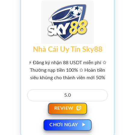
Nhà Cái Uy Tín Sky88
⚡ Đăng ký nhận 88 USDT miễn phí ✩
Thưởng nạp tiền 100% ✩ Hoàn tiền
siêu khủng cho thành viên mới 50%
5.0
REVIEW
CHƠI NGAY