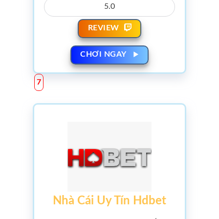
5.0
REVIEW
CHƠI NGAY
Nhà Cái Uy Tín Hdbet