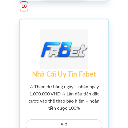
Nhà Cái Uy Tín Fabet
✩ Tham dự hàng ngày – nhận ngay
1.000.000 VNĐ ✩ Lần đầu tiên đặt
cược vào thể thao bảo hiểm – hoàn
tiền cược 100%
5.0