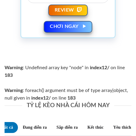
REVIEW
CHƠI NGAY
Warning
: Undefined array key "node" in
index12/
on line
183
Warning
: foreach() argument must be of type array|object,
null given in
index12/
on line
183
TỶ LỆ KÈO NHÀ CÁI HÔM NAY
Tất cả
Đang diễn ra
Sắp diễn ra
Kết thúc
Yêu thích
0