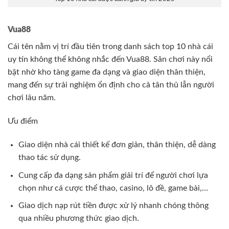
Vua88
Cái tên nằm vị trí đầu tiên trong danh sách top 10 nhà cái
uy tín không thể không nhắc đến Vua88. Sân chơi này nổi
bật nhờ kho tàng game đa dạng và giao diện thân thiện,
mang đến sự trải nghiệm ổn định cho cả tân thủ lẫn người
chơi lâu năm.
Ưu điểm
Giao diện nhà cái thiết kế đơn giản, thân thiện, dễ dàng
thao tác sử dụng.
Cung cấp đa dạng sản phẩm giải trí để người chơi lựa
chọn như cá cược thể thao, casino, lô đề, game bài,…
Giao dịch nạp rút tiền được xử lý nhanh chóng thông
qua nhiều phương thức giao dịch.