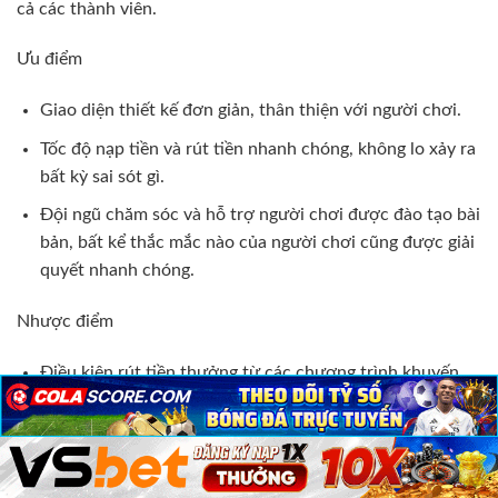
cả các thành viên.
Ưu điểm
Giao diện thiết kế đơn giản, thân thiện với người chơi.
Tốc độ nạp tiền và rút tiền nhanh chóng, không lo xảy ra
bất kỳ sai sót gì.
Đội ngũ chăm sóc và hỗ trợ người chơi được đào tạo bài
bản, bất kể thắc mắc nào của người chơi cũng được giải
quyết nhanh chóng.
Nhược điểm
Điều kiện rút tiền thưởng từ các chương trình khuyến
mãi còn khá khắt khe.
×
×
×
Tốc độ truy cập game đôi lúc còn giật lag, chưa được
✖️
mượt mà.