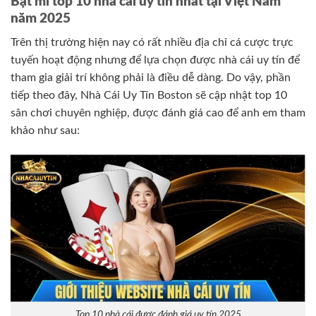
Bật mí top 10 nhà cái uy tín nhất tại Việt Nam
năm 2025
Trên thị trường hiện nay có rất nhiều địa chỉ cá cược trực
tuyến hoạt động nhưng để lựa chọn được nhà cái uy tín để
tham gia giải trí không phải là điều dễ dàng. Do vậy, phần
tiếp theo đây, Nhà Cái Uy Tín Boston sẽ cập nhật top 10
sân chơi chuyên nghiệp, được đánh giá cao để anh em tham
khảo như sau:
Top 10 nhà cái được đánh giá uy tín 2025