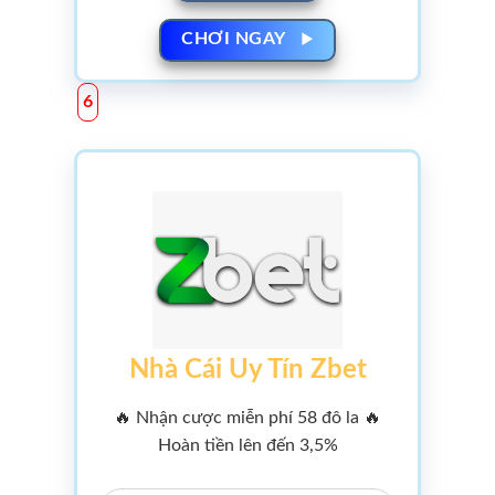
CHƠI NGAY
Nhà Cái Uy Tín Zbet
🔥 Nhận cược miễn phí 58 đô la 🔥
Hoàn tiền lên đến 3,5%