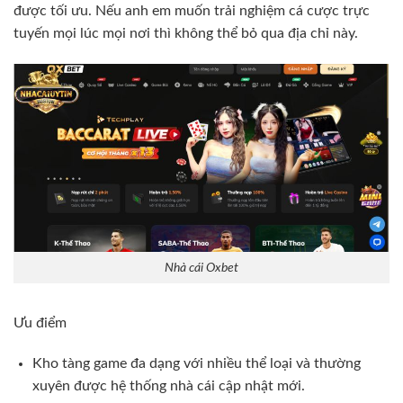
được tối ưu. Nếu anh em muốn trải nghiệm cá cược trực
tuyến mọi lúc mọi nơi thì không thể bỏ qua địa chỉ này.
Nhà cái Oxbet
Ưu điểm
Kho tàng game đa dạng với nhiều thể loại và thường
xuyên được hệ thống nhà cái cập nhật mới.