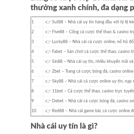
thưởng xanh chính, đa dạng 
1
👉 Sut88 – Nhà cái uy tín hàng đầu với tỷ lệ 
2
👉 Five88 – Cổng cá cược thể thao & casino trự
3
👉 Lucky88 – Nhà cái cá cược online, nổ hũ đ
4
👉 Fabet – Sân chơi cá cược thể thao, casino t
5
👉 Sin88 – Nhà cái uy tín, nhiều khuyến mãi và
6
👉 Zbet – Trang cá cược bóng đá, casino online 
7
👉 Sky88 – Nhà cái cá cược online uy tín, nạp 
8
👉 11bet – Cá cược thể thao, casino trực tuyến
9
👉 Debet – Nhà cái cá cược bóng đá, casino on
10
👉 Red88 – Nhà cái game bài, cá cược online đ
Nhà cái uy tín là gì?