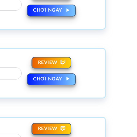
CHƠI NGAY
REVIEW
CHƠI NGAY
REVIEW