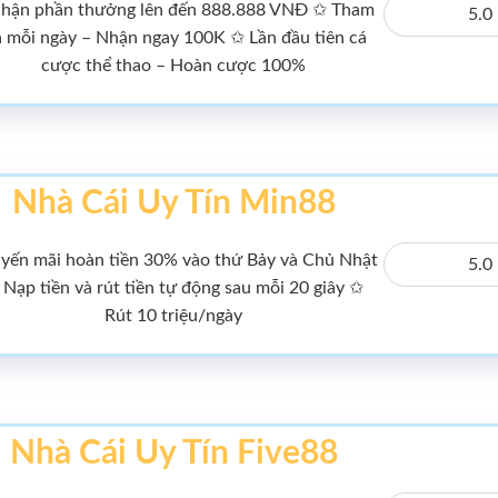
hận phần thưởng lên đến 888.888 VNĐ ✩ Tham
5.0
a mỗi ngày – Nhận ngay 100K ✩ Lần đầu tiên cá
cược thể thao – Hoàn cược 100%
Nhà Cái Uy Tín Min88
yến mãi hoàn tiền 30% vào thứ Bảy và Chủ Nhật
5.0
Nạp tiền và rút tiền tự động sau mỗi 20 giây ✩
Rút 10 triệu/ngày
Nhà Cái Uy Tín Five88