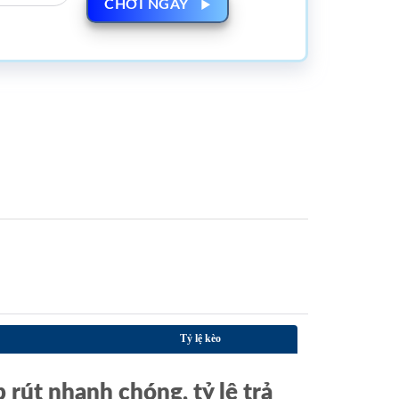
CHƠI NGAY
Tỷ lệ kèo
 rút nhanh chóng, tỷ lệ trả