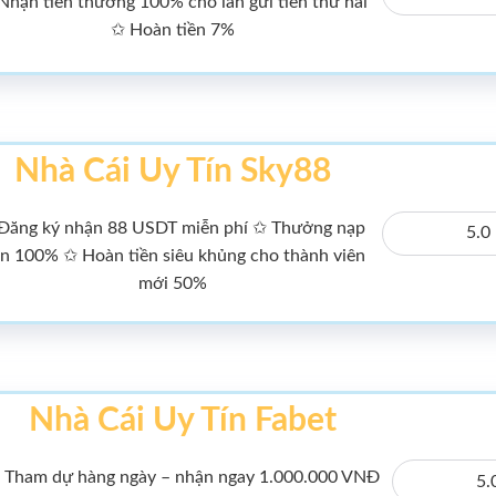
Nhận tiền thưởng 100% cho lần gửi tiền thứ hai
✩ Hoàn tiền 7%
Nhà Cái Uy Tín Sky88
Đăng ký nhận 88 USDT miễn phí ✩ Thưởng nạp
5.0
ền 100% ✩ Hoàn tiền siêu khủng cho thành viên
mới 50%
Nhà Cái Uy Tín Fabet
 Tham dự hàng ngày – nhận ngay 1.000.000 VNĐ
5.