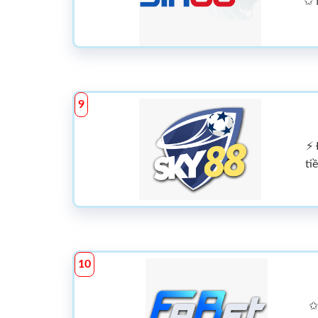
✩ 
⚡ 
ti
✩