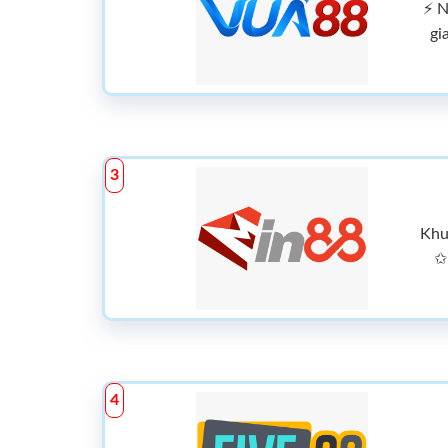
⚡ N
gi
Khu
✩ 