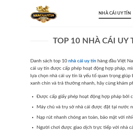
Bỏ
qua
NHÀ CÁI UY TÍN
nội
dung
TOP 10 NHÀ CÁI UY
Danh sách top 10
nhà cái uy tín
hàng đầu Việt Na
cái uy tín được cấp phép hoạt động hợp pháp, min
lựa chọn nhà cái uy tín là yếu tố quan trọng giúp
xanh chín và trả thưởng nhanh, hãy cùng khám phá
Được cấp giấy phép hoạt động hợp pháp bởi cá
Máy chủ và trụ sở nhà cái được đặt tại nước n
Nạp rút nhanh chóng an toàn, bảo mật với nh
Người chơi được giao dịch trực tiếp với nhà cá