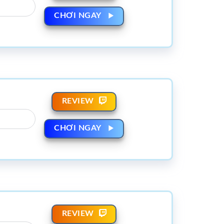
CHƠI NGAY
REVIEW
CHƠI NGAY
REVIEW