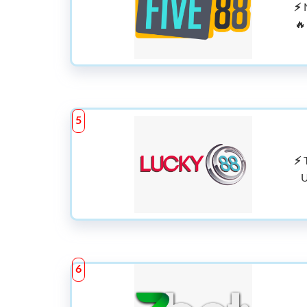
⚡
🔥
⚡
Ư