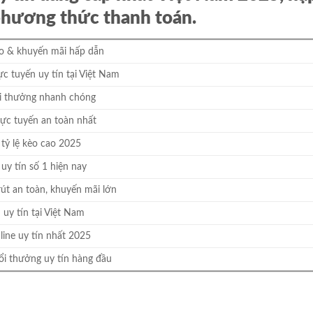
phương thức thanh toán.
kèo & khuyến mãi hấp dẫn
c tuyến uy tín tại Việt Nam
ổi thưởng nhanh chóng
rực tuyến an toàn nhất
 tỷ lệ kèo cao 2025
uy tín số 1 hiện nay
rút an toàn, khuyến mãi lớn
 uy tín tại Việt Nam
line uy tín nhất 2025
ổi thưởng uy tín hàng đầu