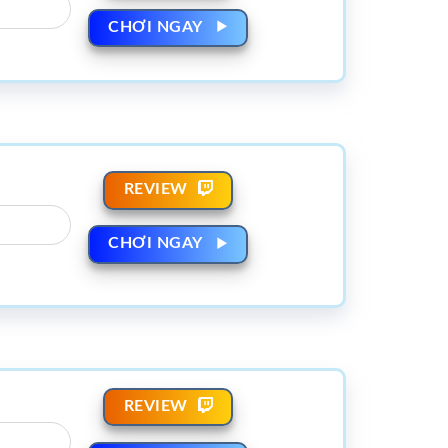
CHƠI NGAY
REVIEW
CHƠI NGAY
REVIEW