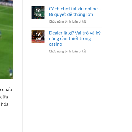
Cách
xúc
chơi
xắc
Cách chơi tài xỉu online –
16
Blackjack
khiến
Bí quyết dễ thắng lớn
Th8
2025
casino
Chức năng bình luận bị tắt
ở
kèm
náo
Cách
chiến
loạn
chơi
Dealer là gì? Vai trò và kỹ
thuật
16
tài
thắng
năng cần thiết trong
Th8
xỉu
lớn
casino
online
Chức năng bình luận bị tắt
ở
–
Dealer
Bí
là
quyết
gì?
dễ
Vai
thắng
trò
lớn
và
kỹ
o chấp
năng
giữa
cần
thiết
a hóa
trong
casino