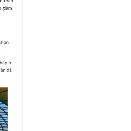
nh toán
m giảm
 chọn
.
chấp ở
iền đã