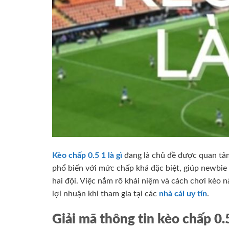
Kèo chấp 0.5 1 là gì
đang là chủ đề được quan tâm
phổ biến với mức chấp khá đặc biệt, giúp newbie
hai đội. Việc nắm rõ khái niệm và cách chơi kèo nà
lợi nhuận khi tham gia tại các
nhà cái uy tín
.
Giải mã thông tin kèo chấp 0.5