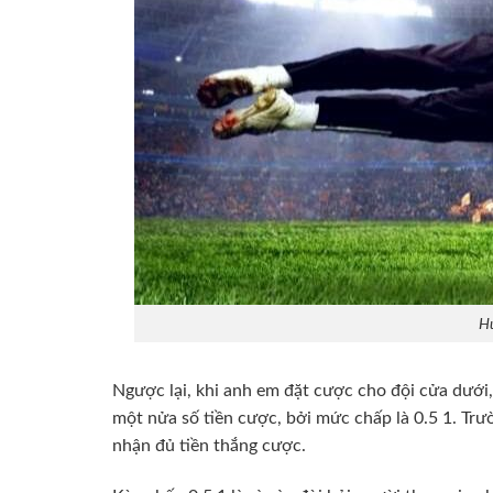
Hư
Ngược lại, khi anh em đặt cược cho đội cửa dưới, 
một nửa số tiền cược, bởi mức chấp là 0.5 1. Tr
nhận đủ tiền thắng cược.