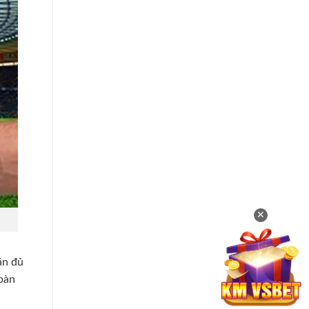
✕
ăn đủ
 bàn