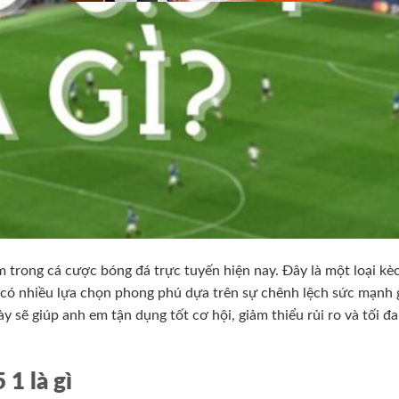
 trong cá cược bóng đá trực tuyến hiện nay. Đây là một loại kè
 có nhiều lựa chọn phong phú dựa trên sự chênh lệch sức mạnh 
y sẽ giúp anh em tận dụng tốt cơ hội, giảm thiểu rủi ro và tối đ
 1 là gì