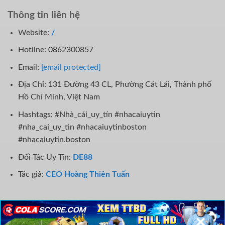
Thông tin liên hệ
Website:
/
Hotline: 0862300857
Email:
[email protected]
Địa Chỉ: 131 Đường 43 CL, Phường Cát Lái, Thành phố
Hồ Chí Minh, Việt Nam
Hashtags: #Nhà_cái_uy_tín #nhacaiuytin
#nha_cai_uy_tin #nhacaiuytinboston
#nhacaiuytin.boston
Đối Tác Uy Tín:
DE88
Tác giả:
CEO Hoàng Thiên Tuấn
×
×
×