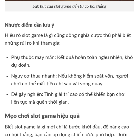
Sức hút của slot game đến từ cơ hội thắng
Nhược điểm cần lưu ý
Hiểu rõ slot game là gì cũng đồng nghĩa cược thủ phải biết
những rủi ro khi tham gia:
Phụ thuộc may mắn: Kết quả hoàn toàn ngẫu nhiên, khó
dự đoán.
Nguy cơ thua nhanh: Nếu không kiểm soát vốn, người
chơi có thể mất tiền chỉ sau vài vòng quay.
Dễ gây nghiện: Tính giải trí cao có thể khiến bạn chơi
liên tục mà quên thời gian.
Mẹo chơi slot game hiệu quả
Biết slot game là gì mới chỉ là bước khởi đầu, để nâng cao
cơ hội thắng, bạn cần áp dụng chiến lược phù hợp. Dưới