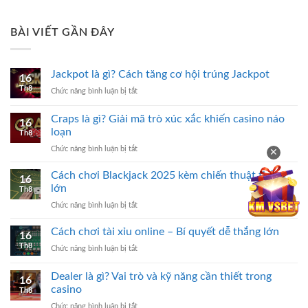
BÀI VIẾT GẦN ĐÂY
Jackpot là gì? Cách tăng cơ hội trúng Jackpot
16
Th8
Chức năng bình luận bị tắt
ở
Jackpot
là
Craps là gì? Giải mã trò xúc xắc khiến casino náo
16
gì?
loạn
Th8
Cách
Chức năng bình luận bị tắt
ở
tăng
✕
Craps
cơ
là
hội
Cách chơi Blackjack 2025 kèm chiến thuật thắng
16
gì?
trúng
lớn
Th8
Giải
Jackpot
Chức năng bình luận bị tắt
ở
mã
Cách
trò
chơi
Cách chơi tài xỉu online – Bí quyết dễ thắng lớn
xúc
16
Blackjack
xắc
Th8
Chức năng bình luận bị tắt
ở
2025
khiến
Cách
kèm
casino
chơi
Dealer là gì? Vai trò và kỹ năng cần thiết trong
chiến
náo
16
tài
thuật
casino
loạn
Th8
xỉu
thắng
Chức năng bình luận bị tắt
ở
online