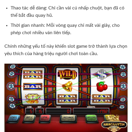
Thao tác dễ dàng: Chỉ cần vài cú nhấp chuột, bạn đã có
thể bắt đầu quay hũ.
Thời gian nhanh: Mỗi vòng quay chỉ mất vài giây, cho
phép chơi nhiều ván liên tiếp.
Chính những yếu tố này khiến slot game trở thành lựa chọn
yêu thích của hàng triệu người chơi toàn cầu.