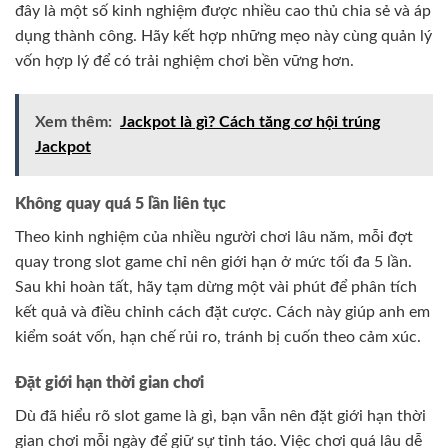
đây là một số kinh nghiệm được nhiều cao thủ chia sẻ và áp
dụng thành công. Hãy kết hợp những mẹo này cùng quản lý
vốn hợp lý để có trải nghiệm chơi bền vững hơn.
Xem thêm:
Jackpot là gì? Cách tăng cơ hội trúng
Jackpot
Không quay quá 5 lần liên tục
Theo kinh nghiệm của nhiều người chơi lâu năm, mỗi đợt
quay trong slot game chỉ nên giới hạn ở mức tối đa 5 lần.
Sau khi hoàn tất, hãy tạm dừng một vài phút để phân tích
kết quả và điều chỉnh cách đặt cược. Cách này giúp anh em
kiểm soát vốn, hạn chế rủi ro, tránh bị cuốn theo cảm xúc.
Đặt giới hạn thời gian chơi
Dù đã hiểu rõ slot game là gì, bạn vẫn nên đặt giới hạn thời
gian chơi mỗi ngày để giữ sự tỉnh táo. Việc chơi quá lâu dễ