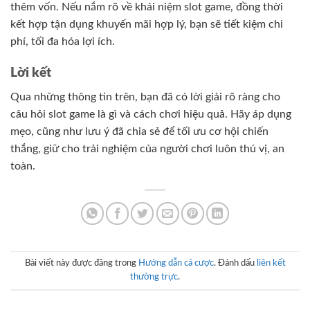
thêm vốn. Nếu nắm rõ về khái niệm slot game, đồng thời
kết hợp tận dụng khuyến mãi hợp lý, bạn sẽ tiết kiệm chi
phí, tối đa hóa lợi ích.
Lời kết
Qua những thông tin trên, bạn đã có lời giải rõ ràng cho
câu hỏi slot game là gì và cách chơi hiệu quả. Hãy áp dụng
mẹo, cũng như lưu ý đã chia sẻ để tối ưu cơ hội chiến
thắng, giữ cho trải nghiệm của người chơi luôn thú vị, an
toàn.
Bài viết này được đăng trong
Hướng dẫn cá cược
. Đánh dấu
liên kết
thường trực
.